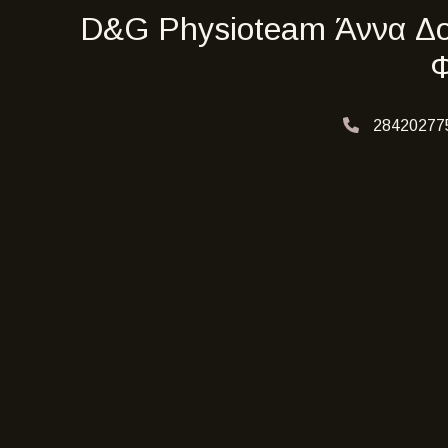
D&G Physioteam Άννα Δου
Φ
28420277