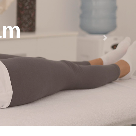
am
Next