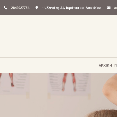
2842027754
Ψυλλινάκη 31, Ιεράπετρα, Λασιθίου
a
ΑΡΧΙΚΗ
Π