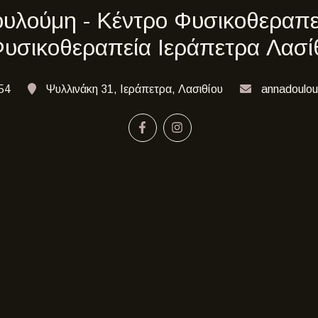
λούμη - Κέντρο Φυσικοθεραπεί
υσικοθεραπεία Ιεράπετρα Λασί
54
Ψυλλινάκη 31, Ιεράπετρα, Λασιθίου
annadoulo