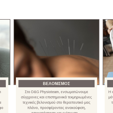
ΒΕΛΟΝΙΣΜΟΣ
n
Στο D&G Physioteam, ενσωματώνουμε
Η 
σύγχρονες και επιστημονικά τεκμηριωμένες
μό
α
τεχνικές βελονισμού στο θεραπευτικό μας
φο
πλάνο, προσφέροντας ανακούφιση,
αποκατάσταση και ενίσχυση ...