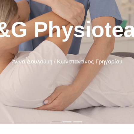
G Physiote
Άννα Δουλούμη / Κωνσταντίνος Γρηγορίου