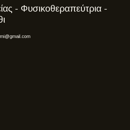
ας - Φυσικοθεραπεύτρια -
θι
umi@gmail.com